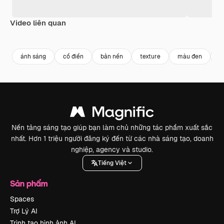
Video liên quan
Premium
Premium
Premium
Premium
ánh sáng
cổ điển
bản nền
texture
màu đen
h
Nền tảng sáng tạo giúp bạn làm chủ những tác phẩm xuất sắc
nhất. Hơn 1 triệu người đăng ký đến từ các nhà sáng tạo, doanh
nghiệp, agency và studio.
Tiếng Việt
Sản phẩm
Spaces
Trợ Lý AI
Trình tạo hình ảnh AI