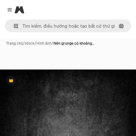
Magnific
Close menu
Tìm ki
Trang chủ
/
stock
/
Hình ảnh
/
Nền grunge có khoảng…
Phần thưởng