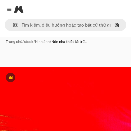
Magnific
Close menu
Tìm ki
Trang chủ
/
stock
/
Hình ảnh
/
Nền nhà thiết kế trừ…
Phần thưởng