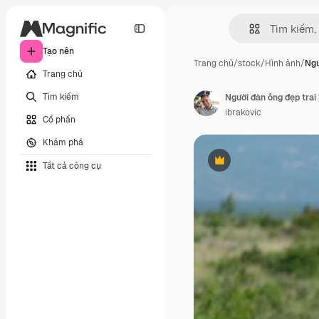
Tạo nên
Trang chủ
/
stock
/
Hình ảnh
/
Ngư
Trang chủ
Tìm kiếm
Người đàn ông đẹp trai 
ibrakovic
Cổ phần
Khám phá
Tất cả công cụ
Phần thưởng