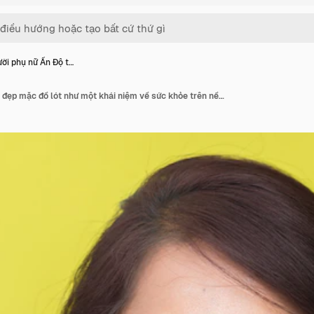
ời phụ nữ Ấn Độ t…
Người phụ nữ Ấn Độ trẻ đẹp mặc đồ lót như một khái niệm về sức khỏe trên nền tường xanh