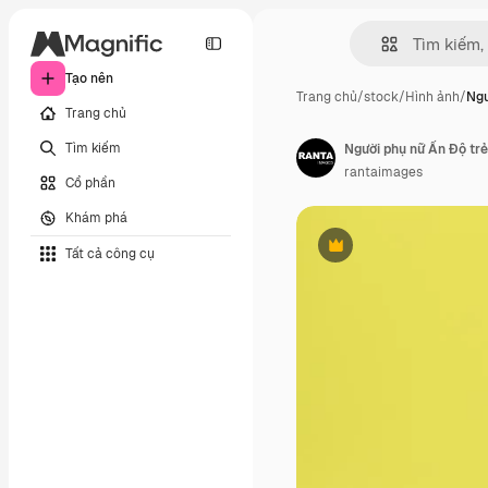
Tạo nên
Trang chủ
/
stock
/
Hình ảnh
/
Ngư
Trang chủ
Tìm kiếm
rantaimages
Cổ phần
Khám phá
Tất cả công cụ
Phần thưởng