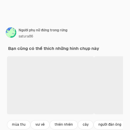
Người phụ nữ đứng trong rừng
satura86
Bạn cũng có thể thích những hình chụp này
mùa thu
vui vẻ
thiên nhiên
cây
người đàn ông