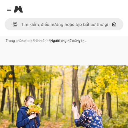
Magnific
Close menu
Tìm ki
Trang chủ
/
stock
/
Hình ảnh
/
Người phụ nữ đứng tr…
Phần thưởng