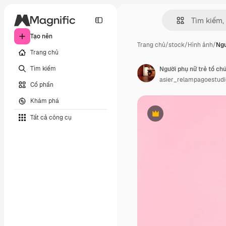
Tạo nên
Trang chủ
/
stock
/
Hình ảnh
/
Ngư
Trang chủ
Tìm kiếm
Người phụ nữ trẻ tổ chứ
asier_relampagoestudi
Cổ phần
Khám phá
Tất cả công cụ
Phần thưởng