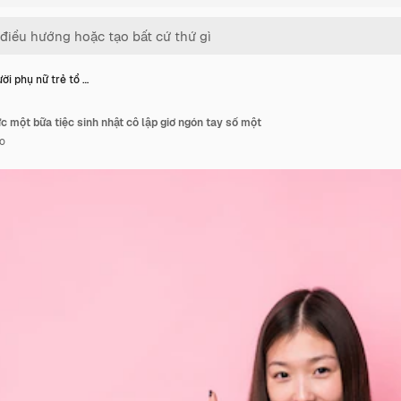
ời phụ nữ trẻ tổ …
c một bữa tiệc sinh nhật cô lập giơ ngón tay số một
o