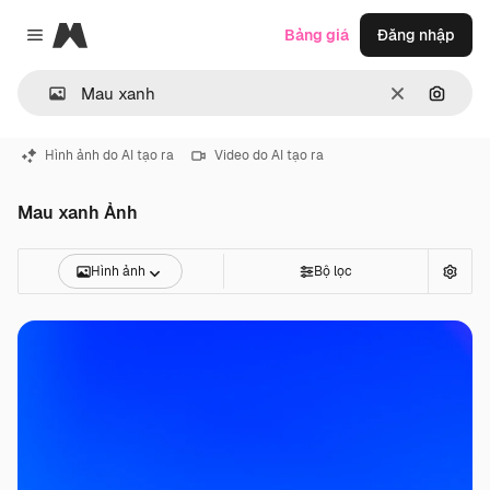
Magnific
Bảng giá
Đăng nhập
Close menu
Thông thoá
Tìm ki
Hình ảnh do AI tạo ra
Video do AI tạo ra
Mau xanh Ảnh
Hình ảnh
Bộ lọc