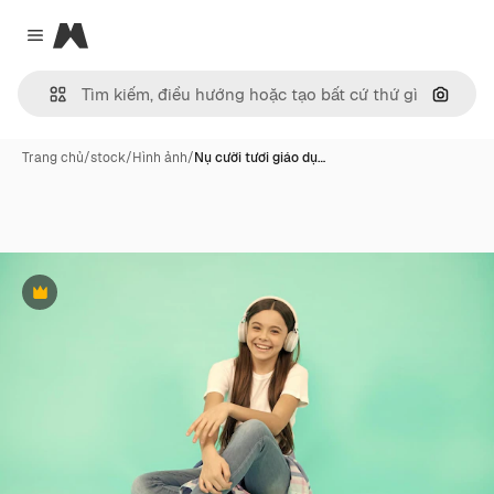
Magnific
Close menu
Tìm ki
Trang chủ
/
stock
/
Hình ảnh
/
Nụ cười tươi giáo dụ…
Phần thưởng