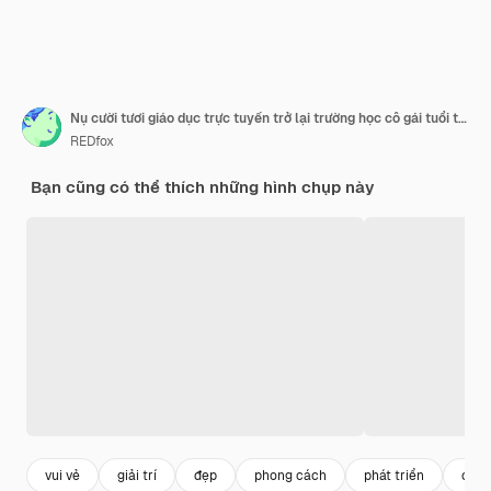
Nụ cười tươi giáo dục trực tuyến trở lại trường học cô gái tuổi teen vui vẻ đeo tai nghe nghe nhạc
REDfox
Bạn cũng có thể thích những hình chụp này
vui vẻ
giải trí
đẹp
phong cách
phát triển
công