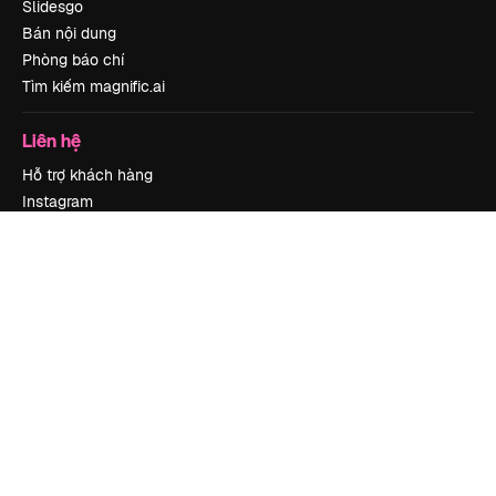
Slidesgo
Bán nội dung
Phòng báo chí
Tìm kiếm magnific.ai
Liên hệ
Hỗ trợ khách hàng
Instagram
YouTube
LinkedIn
TikTok
Discord
X
Reddit
Copyright © 2010-
2026
Freepik Company S.L.U.
Mọi quyền được bảo lưu
.