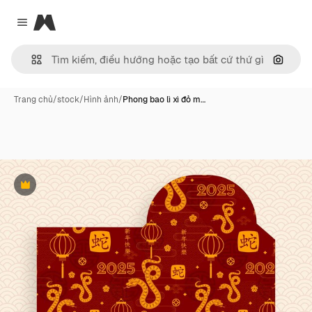
Magnific
Close menu
Tìm ki
Trang chủ
/
stock
/
Hình ảnh
/
Phong bao lì xì đỏ m…
Phần thưởng