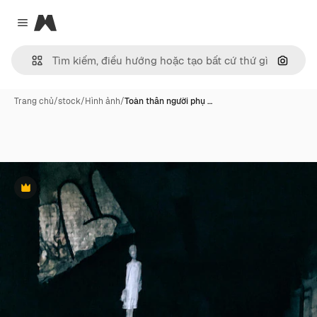
Magnific
Close menu
Tìm ki
Trang chủ
/
stock
/
Hình ảnh
/
Toàn thân người phụ …
Phần thưởng