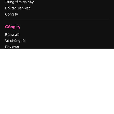
Trung tâm tin cậy
Đối tác liên kết
Công ty
Công ty
Bảng giá
Về chúng tôi
Reviews
Tuyển dụng
Xu hướng tìm kiếm
Blog
Sự kiện
Slidesgo
Bán nội dung
Phòng báo chí
Tìm kiếm magnific.ai
Liên hệ