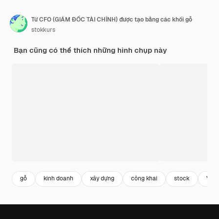
Từ CFO (GIÁM ĐỐC TÀI CHÍNH) được tạo bằng các khối gỗ
stokkurs
Bạn cũng có thể thích những hình chụp này
gỗ
kinh doanh
xây dựng
công khai
stock
Văn