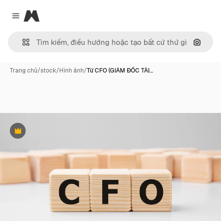
Magnific
Close menu
Tìm ki
Trang chủ
/
stock
/
Hình ảnh
/
Từ CFO (GIÁM ĐỐC TÀI…
Phần thưởng