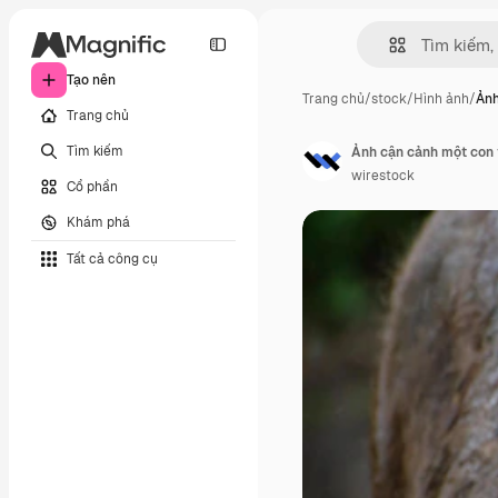
Tạo nên
Trang chủ
/
stock
/
Hình ảnh
/
Ảnh
Trang chủ
Tìm kiếm
Ảnh cận cảnh một con 
wirestock
Cổ phần
Khám phá
Tất cả công cụ