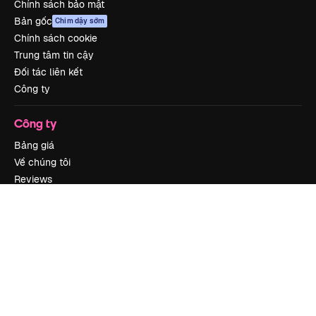
Chính sách bảo mật
Bản gốc
Chim dậy sớm
Chính sách cookie
Trung tâm tin cậy
Đối tác liên kết
Công ty
Công ty
Bảng giá
Về chúng tôi
Reviews
Tuyển dụng
Xu hướng tìm kiếm
Blog
Sự kiện
Slidesgo
Bán nội dung
Phòng báo chí
Tìm kiếm magnific.ai