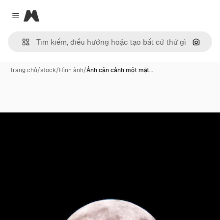
Magnific
Close menu
Tìm ki
Trang chủ
/
stock
/
Hình ảnh
/
Ảnh cận cảnh một mặt…