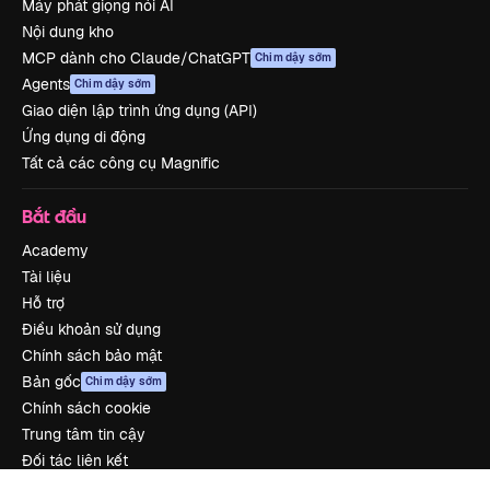
Máy phát giọng nói AI
Nội dung kho
MCP dành cho Claude/ChatGPT
Chim dậy sớm
Agents
Chim dậy sớm
Giao diện lập trình ứng dụng (API)
Ứng dụng di động
Tất cả các công cụ Magnific
Bắt đầu
Academy
Tài liệu
Hỗ trợ
Điều khoản sử dụng
Chính sách bảo mật
Bản gốc
Chim dậy sớm
Chính sách cookie
Trung tâm tin cậy
Đối tác liên kết
Công ty