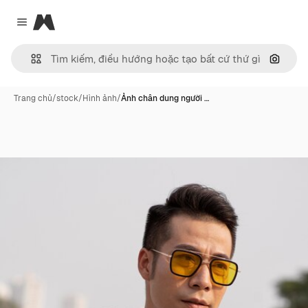
Magnific
Close menu
Tìm ki
Trang chủ
/
stock
/
Hình ảnh
/
Ảnh chân dung người …