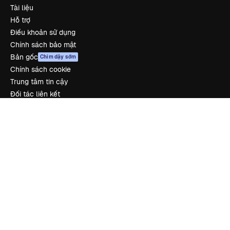
Tài liệu
Hỗ trợ
Điều khoản sử dụng
Chính sách bảo mật
Bản gốc
Chim dậy sớm
Chính sách cookie
Trung tâm tin cậy
Đối tác liên kết
Công ty
Công ty
Bảng giá
Về chúng tôi
Reviews
Tuyển dụng
Xu hướng tìm kiếm
Blog
Sự kiện