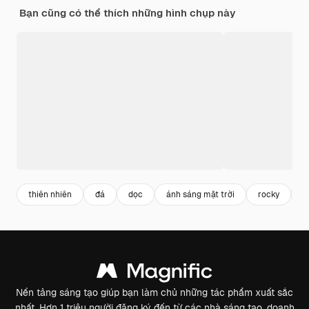
Bạn cũng có thể thích những hình chụp này
thiên nhiên
đá
dọc
ánh sáng mặt trời
rocky
c
Nền tảng sáng tạo giúp bạn làm chủ những tác phẩm xuất sắc
nhất. Hơn 1 triệu người đăng ký đến từ các nhà sáng tạo, doanh