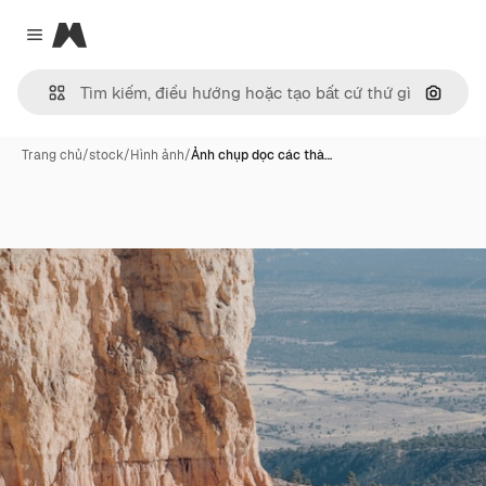
Magnific
Close menu
Tìm ki
Trang chủ
/
stock
/
Hình ảnh
/
Ảnh chụp dọc các thà…