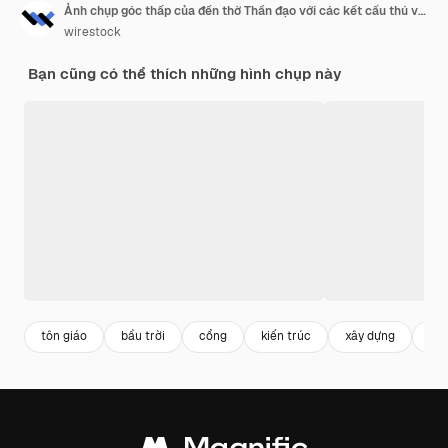
Ảnh chụp góc thấp của đền thờ Thần đạo với các kết cấu thú vị dưới bầu trời quang đãng
wirestock
Bạn cũng có thể thích những hình chụp này
tôn giáo
bầu trời
cổng
kiến trúc
xây dựng
gỗ