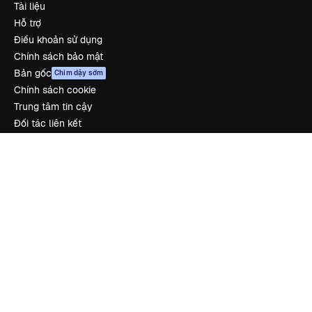
Tài liệu
Hỗ trợ
Điều khoản sử dụng
Chính sách bảo mật
Bản gốc
Chim dậy sớm
Chính sách cookie
Trung tâm tin cậy
Đối tác liên kết
Công ty
Công ty
Bảng giá
Về chúng tôi
Reviews
Tuyển dụng
Xu hướng tìm kiếm
Blog
Sự kiện