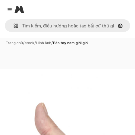
Magnific
Close menu
Tìm ki
Trang chủ
/
stock
/
Hình ảnh
/
Bàn tay nam giới giơ…