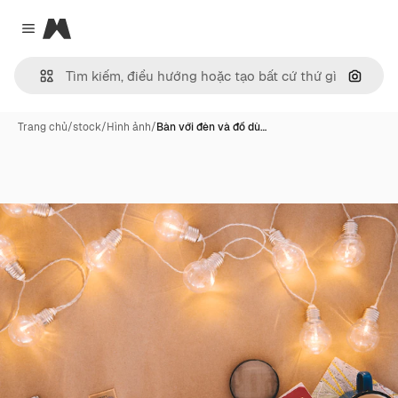
Magnific
Close menu
Tìm ki
Trang chủ
/
stock
/
Hình ảnh
/
Bàn với đèn và đồ dù…