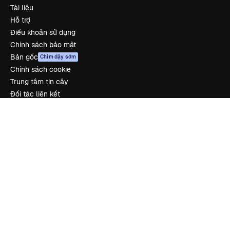
Tài liệu
Hỗ trợ
Điều khoản sử dụng
Chính sách bảo mật
Bản gốc
Chim dậy sớm
Chính sách cookie
Trung tâm tin cậy
Đối tác liên kết
Công ty
Công ty
Bảng giá
Về chúng tôi
Reviews
Tuyển dụng
Xu hướng tìm kiếm
Blog
Sự kiện