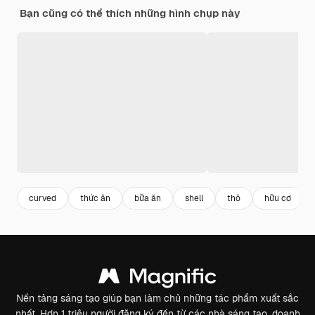
Bạn cũng có thể thích những hình chụp này
curved
thức ăn
bữa ăn
shell
thô
hữu cơ
Nền tảng sáng tạo giúp bạn làm chủ những tác phẩm xuất sắc
nhất. Hơn 1 triệu người đăng ký đến từ các nhà sáng tạo, doanh