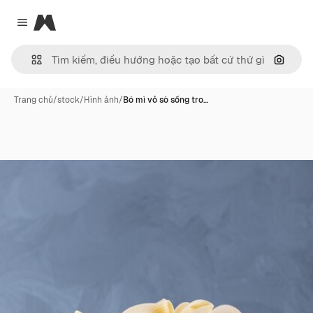
Magnific
Close menu
Tìm ki
Trang chủ
/
stock
/
Hình ảnh
/
Bó mì vỏ sò sống tro…