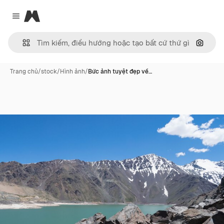
Magnific
Close menu
Tìm ki
Trang chủ
/
stock
/
Hình ảnh
/
Bức ảnh tuyệt đẹp về…