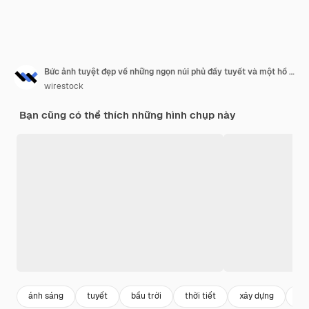
Bức ảnh tuyệt đẹp về những ngọn núi phủ đầy tuyết và một hồ nước
wirestock
Bạn cũng có thể thích những hình chụp này
ánh sáng
tuyết
bầu trời
thời tiết
xây dựng
nư