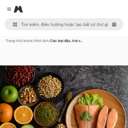
Magnific
Close menu
Tìm ki
Trang chủ
/
stock
/
Hình ảnh
/
Các loại đậu, trái c…