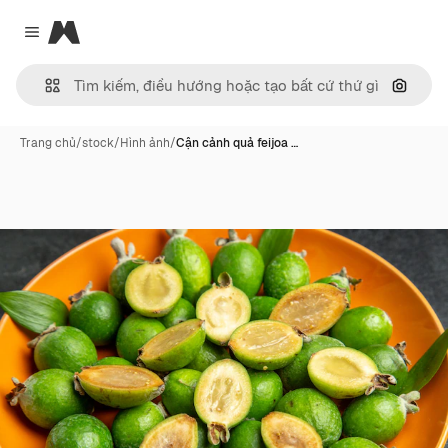
Magnific
Close menu
Tìm ki
Trang chủ
/
stock
/
Hình ảnh
/
Cận cảnh quả feijoa …