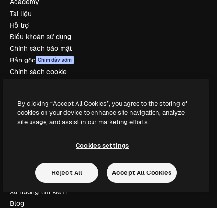
Academy
Tài liệu
Hỗ trợ
Điều khoản sử dụng
Chính sách bảo mật
Bản gốc
Chim dậy sớm
Chính sách cookie
Trung tâm tin cậy
Đối tác liên kết
By clicking “Accept All Cookies”, you agree to the storing of
Công ty
cookies on your device to enhance site navigation, analyze
site usage, and assist in our marketing efforts.
Công ty
Bảng giá
Cookies settings
Về chúng tôi
Reviews
Reject All
Accept All Cookies
Tuyển dụng
Xu hướng tìm kiếm
Blog
Sự kiện