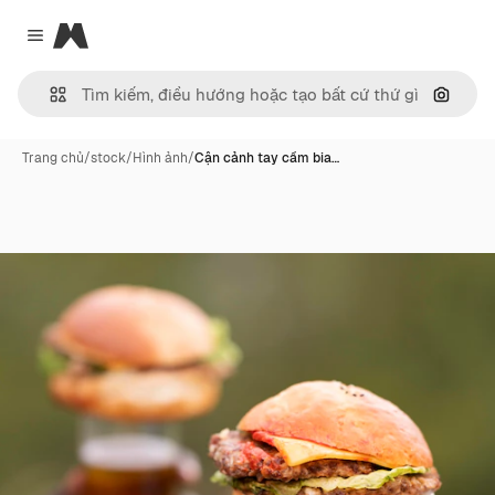
Magnific
Close menu
Tìm ki
Trang chủ
/
stock
/
Hình ảnh
/
Cận cảnh tay cầm bia…