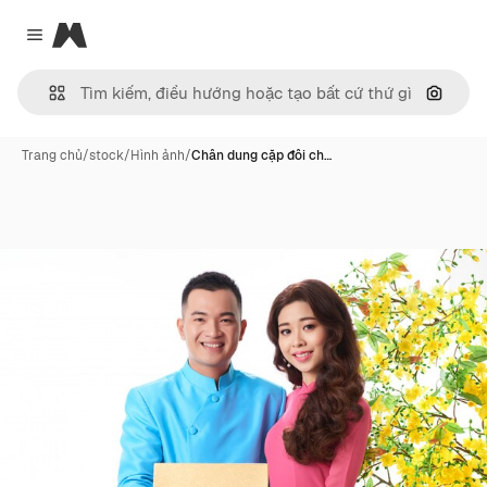
Magnific
Close menu
Tìm ki
Trang chủ
/
stock
/
Hình ảnh
/
Chân dung cặp đôi ch…