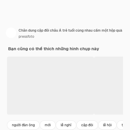
Chân dung cặp đôi châu Á trẻ tuổi cùng nhau cầm một hộp quà
pressfoto
Bạn cũng có thể thích những hình chụp này
người đàn ông
mới
lễ nghỉ
cặp đôi
lễ hội
tiến