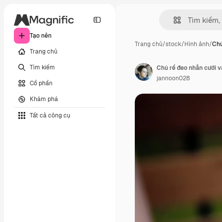
Tạo nên
Trang chủ
/
stock
/
Hình ảnh
/
Chú
Trang chủ
Tìm kiếm
Chú rể đeo nhẫn cưới v
jannoon028
Cổ phần
Khám phá
Tất cả công cụ