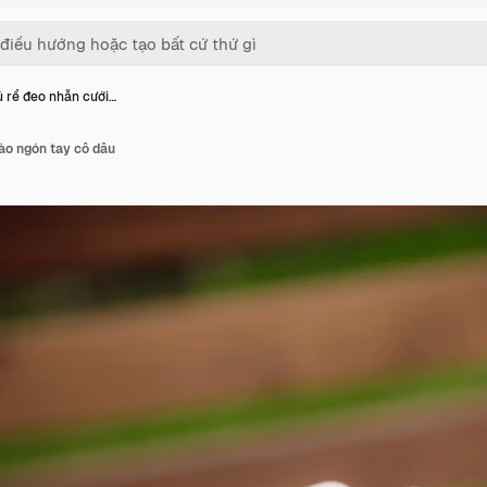
 rể đeo nhẫn cưới…
ào ngón tay cô dâu