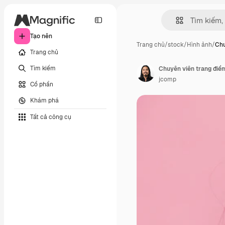
Tạo nên
Trang chủ
/
stock
/
Hình ảnh
/
Chu
Trang chủ
Tìm kiếm
Chuyên viên trang điể
jcomp
Cổ phần
Khám phá
Tất cả công cụ