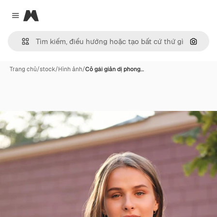
Magnific
Close menu
Tìm ki
Trang chủ
/
stock
/
Hình ảnh
/
Cô gái giản dị phong…