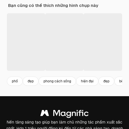
Bạn cũng có thể thích những hình chụp này
phố
đẹp
phong cách sống
hiện đại
đẹp
bên ng
Nền tảng sáng tạo giúp bạn làm chủ những tác phẩm xuất sắc
nhất. Hơn 1 triệu người đăng ký đến từ các nhà sáng tạo, doanh