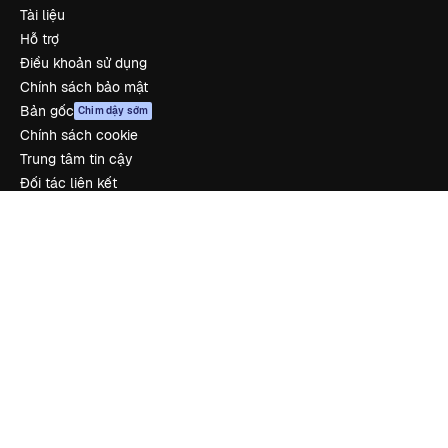
Tài liệu
Hỗ trợ
Điều khoản sử dụng
Chính sách bảo mật
Bản gốc
Chim dậy sớm
Chính sách cookie
Trung tâm tin cậy
Đối tác liên kết
Công ty
Công ty
Bảng giá
Về chúng tôi
Reviews
Tuyển dụng
Xu hướng tìm kiếm
Blog
Sự kiện