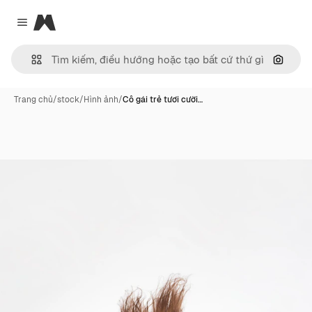
Magnific
Close menu
Tìm ki
Trang chủ
/
stock
/
Hình ảnh
/
Cô gái trẻ tươi cười…