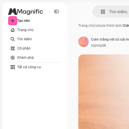
Tạo nên
Trang chủ
/
stock
/
Hình ảnh
/
Cơm
Trang chủ
Tìm kiếm
Cơm trắng với củ cải m
topntp26
Cổ phần
Khám phá
Tất cả công cụ