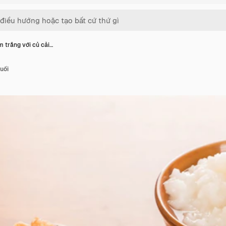
 trắng với củ cải…
uối