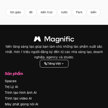
Premium
Premium
Premium
Premium
tôn giáo
đỏ
kiến trúc
nước
Park
biển
nh
Nền tảng sáng tạo giúp bạn làm chủ những tác phẩm xuất sắc
nhất. Hơn 1 triệu người đăng ký đến từ các nhà sáng tạo, doanh
nghiệp, agency và studio.
Tiếng Việt
Sản phẩm
Spaces
Trợ Lý AI
Trình tạo hình ảnh AI
Trình tạo video AI
Máy phát giọng nói AI