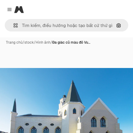
Magnific
Close menu
Tìm ki
Trang chủ
/
stock
/
Hình ảnh
/
Đa giác cũ màu đỏ Vu…