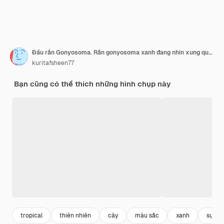
Đầu rắn Gonyosoma. Rắn gonyosoma xanh đang nhìn xung quanh. Gonyosoma oxycephalum
kuritafsheen77
Bạn cũng có thể thích những hình chụp này
tropical
thiên nhiên
cây
màu sắc
xanh
sự ng