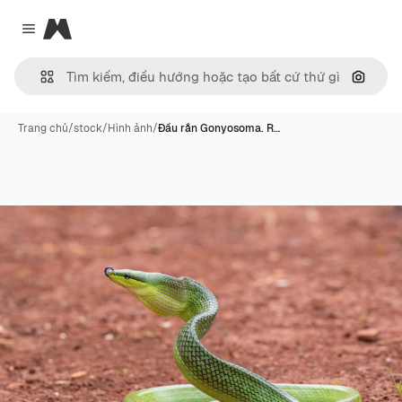
Magnific
Close menu
Tìm ki
Trang chủ
/
stock
/
Hình ảnh
/
Đầu rắn Gonyosoma. R…