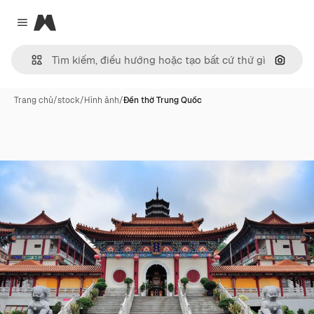
Magnific
Close menu
Tìm ki
Trang chủ
/
stock
/
Hình ảnh
/
Đền thờ Trung Quốc