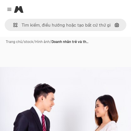
Magnific
Close menu
Tìm ki
Trang chủ
/
stock
/
Hình ảnh
/
Doanh nhân trẻ và th…