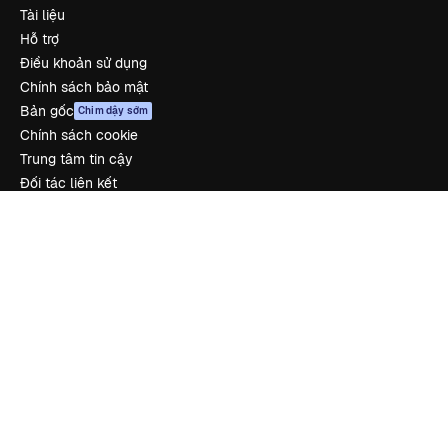
Tài liệu
Hỗ trợ
Điều khoản sử dụng
Chính sách bảo mật
Bản gốc
Chim dậy sớm
Chính sách cookie
Trung tâm tin cậy
Đối tác liên kết
Công ty
Công ty
Bảng giá
Về chúng tôi
Reviews
Tuyển dụng
Xu hướng tìm kiếm
Blog
Sự kiện