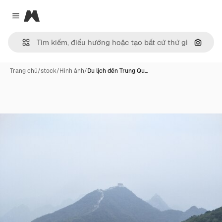
Magnific
Close menu
Tìm ki
Trang chủ
/
stock
/
Hình ảnh
/
Du lịch đến Trung Qu…