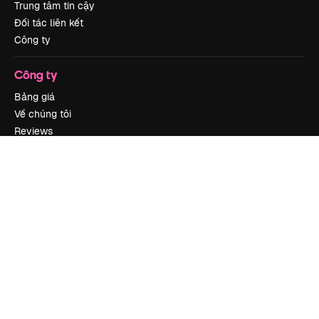
Trung tâm tin cậy
Đối tác liên kết
Công ty
Công ty
Bảng giá
Về chúng tôi
Reviews
Tuyển dụng
Xu hướng tìm kiếm
Blog
Sự kiện
Slidesgo
Bán nội dung
Phòng báo chí
Tìm kiếm magnific.ai
Liên hệ