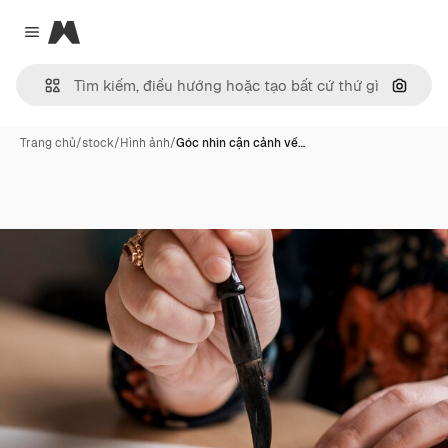
Magnific
Close menu
Tìm ki
Trang chủ
/
stock
/
Hình ảnh
/
Góc nhìn cận cảnh về…