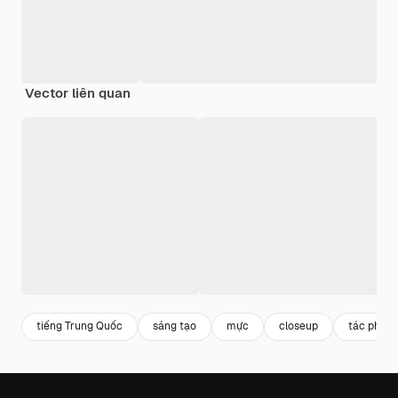
Vector liên quan
tiếng Trung Quốc
sáng tạo
mực
closeup
tác phẩm 