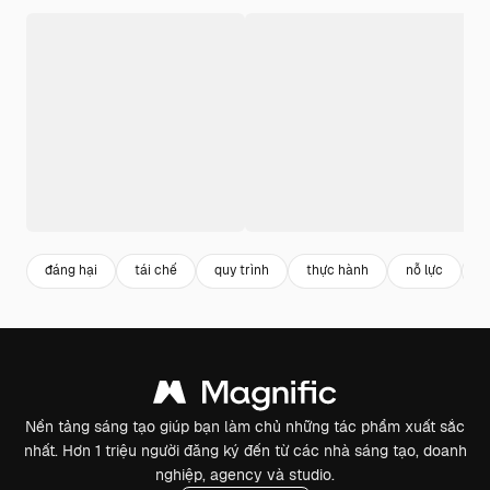
đáng hại
tái chế
quy trình
thực hành
nỗ lực
l
Nền tảng sáng tạo giúp bạn làm chủ những tác phẩm xuất sắc
nhất. Hơn 1 triệu người đăng ký đến từ các nhà sáng tạo, doanh
nghiệp, agency và studio.