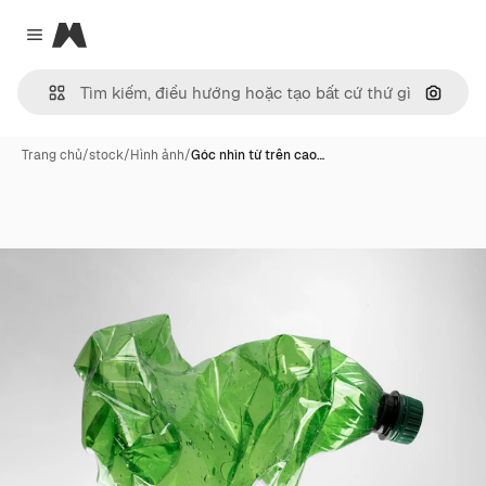
Magnific
Close menu
Tìm ki
Trang chủ
/
stock
/
Hình ảnh
/
Góc nhìn từ trên cao…