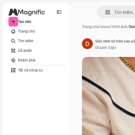
Tạo nên
Trang chủ
/
stock
/
Hình ảnh
/
Góc
Trang chủ
Tìm kiếm
Góc nhìn từ trên cao củ
Drazen Zigic
Cổ phần
Khám phá
Tất cả công cụ