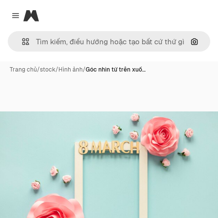
Magnific
Close menu
Tìm ki
Trang chủ
/
stock
/
Hình ảnh
/
Góc nhìn từ trên xuố…