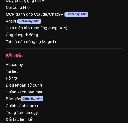
Máy phát giọng nói AI
Nội dung kho
MCP dành cho Claude/ChatGPT
Chim dậy sớm
Agents
Chim dậy sớm
Giao diện lập trình ứng dụng (API)
Ứng dụng di động
Tất cả các công cụ Magnific
Bắt đầu
Academy
Tài liệu
Hỗ trợ
Điều khoản sử dụng
Chính sách bảo mật
Bản gốc
Chim dậy sớm
Chính sách cookie
Trung tâm tin cậy
Đối tác liên kết
Công ty