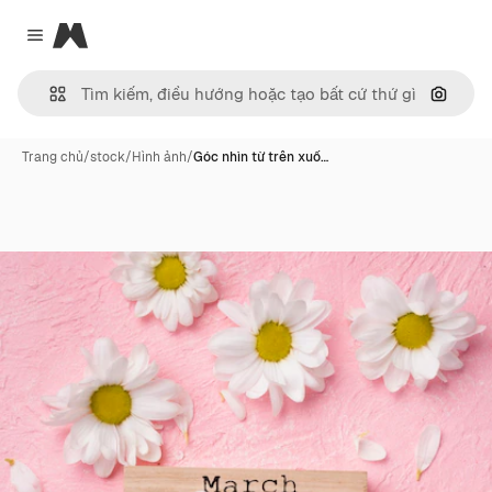
Magnific
Close menu
Tìm ki
Trang chủ
/
stock
/
Hình ảnh
/
Góc nhìn từ trên xuố…