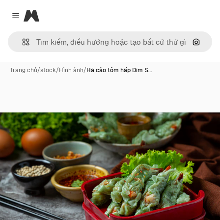
Magnific
Close menu
Tìm ki
Trang chủ
/
stock
/
Hình ảnh
/
Há cảo tôm hấp Dim S…