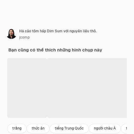
Há cảo tôm hấp Dim Sum với nguyên liệu thô.
jcomp
Bạn cũng có thể thích những hình chụp này
trắng
thức ăn
tiếng Trung Quốc
người châu Á
tiến