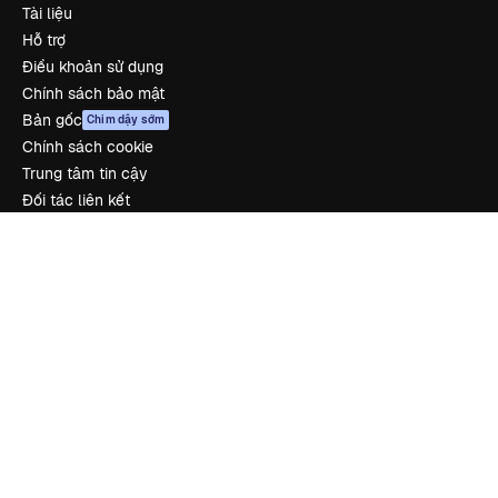
Tài liệu
Hỗ trợ
Điều khoản sử dụng
Chính sách bảo mật
Bản gốc
Chim dậy sớm
Chính sách cookie
Trung tâm tin cậy
Đối tác liên kết
Công ty
Công ty
Bảng giá
Về chúng tôi
Reviews
Tuyển dụng
Xu hướng tìm kiếm
Blog
Sự kiện