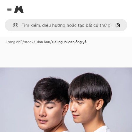
Magnific
Close menu
Tìm ki
Trang chủ
/
stock
/
Hình ảnh
/
Hai người đàn ông yê…