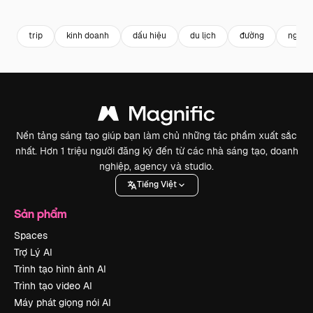
Premium
Premium
Được tạo ra bởi AI
Premium
Premium
trip
kinh doanh
dấu hiệu
du lịch
đường
người 
Nền tảng sáng tạo giúp bạn làm chủ những tác phẩm xuất sắc
nhất. Hơn 1 triệu người đăng ký đến từ các nhà sáng tạo, doanh
nghiệp, agency và studio.
Tiếng Việt
Sản phẩm
Spaces
Trợ Lý AI
Trình tạo hình ảnh AI
Trình tạo video AI
Máy phát giọng nói AI