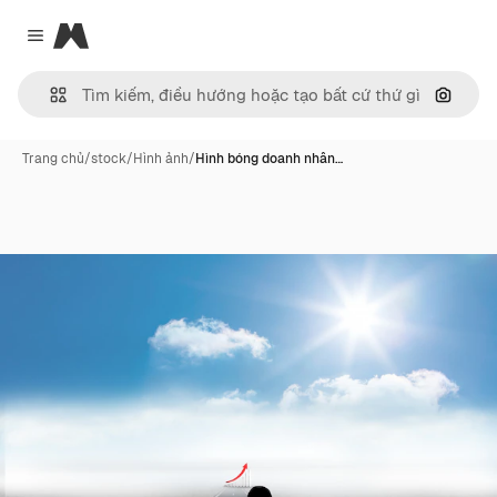
Magnific
Close menu
Tìm ki
Trang chủ
/
stock
/
Hình ảnh
/
Hình bóng doanh nhân…