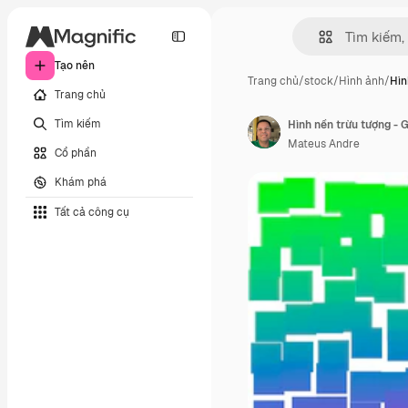
Tạo nên
Trang chủ
/
stock
/
Hình ảnh
/
Hìn
Trang chủ
Tìm kiếm
Hình nền trừu tượng - 
Mateus Andre
Cổ phần
Khám phá
Tất cả công cụ