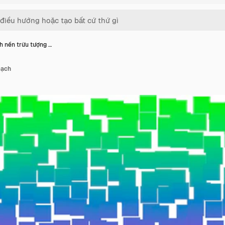
h nền trừu tượng …
Gạch