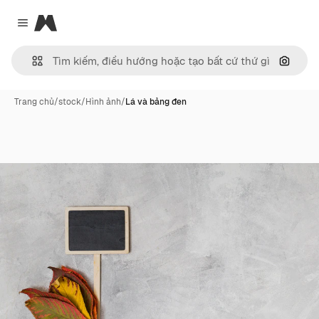
Magnific
Close menu
Tìm ki
Trang chủ
/
stock
/
Hình ảnh
/
Lá và bảng đen