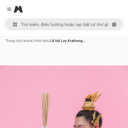
Magnific
Close menu
Tìm ki
Trang chủ
/
stock
/
Hình ảnh
/
Lễ hội Loy Krathong.…