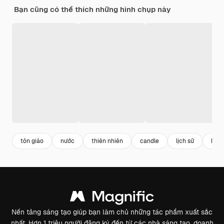
Bạn cũng có thể thích những hình chụp này
tôn giáo
nước
thiên nhiên
candle
lịch sử
hy v
Nền tảng sáng tạo giúp bạn làm chủ những tác phẩm xuất sắc
nhất. Hơn 1 triệu người đăng ký đến từ các nhà sáng tạo, doanh