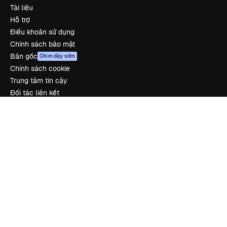
Tài liệu
Hỗ trợ
Điều khoản sử dụng
Chính sách bảo mật
Bản gốc
Chim dậy sớm
Chính sách cookie
Trung tâm tin cậy
Đối tác liên kết
Công ty
Công ty
Bảng giá
Về chúng tôi
Reviews
Tuyển dụng
Xu hướng tìm kiếm
Blog
Sự kiện