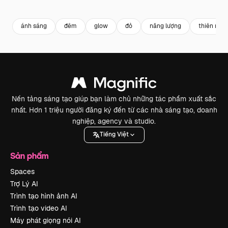
Premium
Premium
Được tạo ra bởi AI
Premium
Premium
Được tạo ra
ánh sáng
đêm
glow
đỏ
năng lượng
thiên nhiê
Nền tảng sáng tạo giúp bạn làm chủ những tác phẩm xuất sắc
nhất. Hơn 1 triệu người đăng ký đến từ các nhà sáng tạo, doanh
nghiệp, agency và studio.
Tiếng Việt
Sản phẩm
Spaces
Trợ Lý AI
Trình tạo hình ảnh AI
Trình tạo video AI
Máy phát giọng nói AI