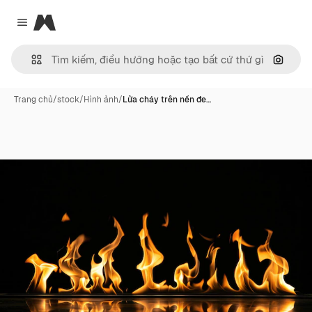
Magnific
Close menu
Tìm ki
Trang chủ
/
stock
/
Hình ảnh
/
Lửa cháy trên nền đe…