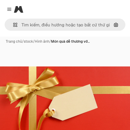
Magnific
Close menu
Tìm ki
Trang chủ
/
stock
/
Hình ảnh
/
Món quà dễ thương vớ…