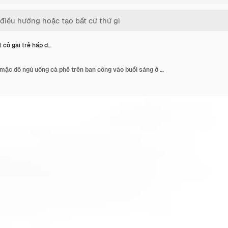
 cô gái trẻ hấp d…
Một cô gái trẻ hấp dẫn mặc đồ ngủ uống cà phê trên ban công vào buổi sáng ở thành phố Paris. Nhìn ra Khải Hoàn Môn.