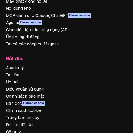
Máy phát giọng nói AI
Nội dung kho
MCP dành cho Claude/ChatGPT
Chim dậy sớm
Agents
Chim dậy sớm
Giao diện lập trình ứng dụng (API)
Ứng dụng di động
Tất cả các công cụ Magnific
Bắt đầu
Academy
Tài liệu
Hỗ trợ
Điều khoản sử dụng
Chính sách bảo mật
Bản gốc
Chim dậy sớm
Chính sách cookie
Trung tâm tin cậy
Đối tác liên kết
Công ty