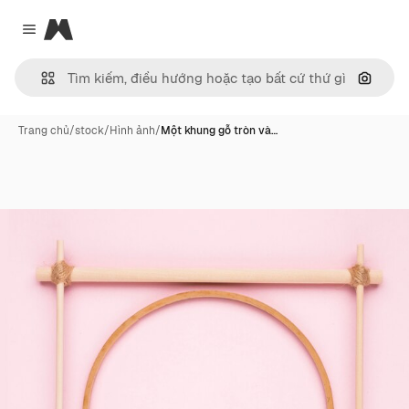
Magnific
Close menu
Tìm ki
Trang chủ
/
stock
/
Hình ảnh
/
Một khung gỗ tròn và…