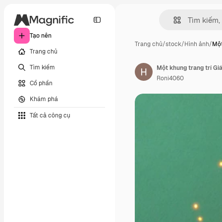
Tạo nên
Trang chủ
/
stock
/
Hình ảnh
/
Một
Trang chủ
Tìm kiếm
Roni4060
Cổ phần
Khám phá
Tất cả công cụ